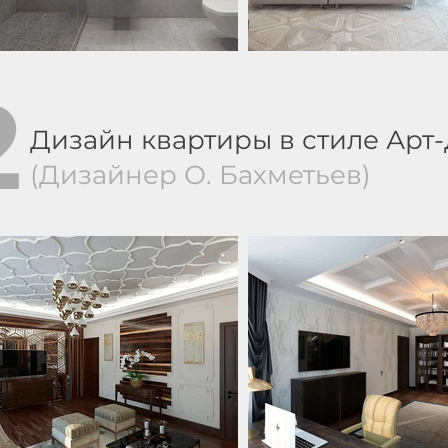
2
Дизайн квартиры в стиле Арт
(Дизайнер О. Бахметьев)