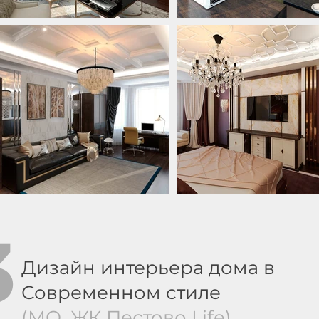
3
Дизайн интерьера дома в
Современном стиле
(МО, ЖК Пестово Life)