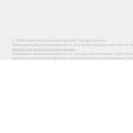
Пн - Пт : 10.00 - 1
Сб - Вс : 12.00 - 1
© 2004 Архитектурная мастерская "Четыре сезона"
Обращаем ваше внимание на то, что используя данный сайт и з
обработки персональных данных.
Обращаем ваше внимание на то, что данный интернет-сайт нос
является публичной офертой, определяемой положениями Статьи